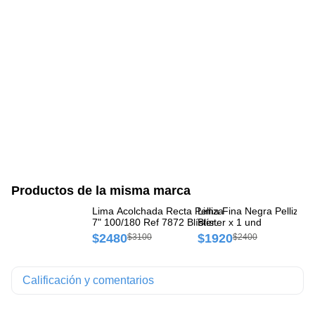
Productos de la misma marca
Lima Acolchada Recta Pelliza
Lima Fina Negra Pelliza 7
Ce
7" 100/180 Ref 7872 Blíster x
Blíster x 1 und
Ne
1 und
$2480
$1920
$
$3100
$2400
Calificación y comentarios