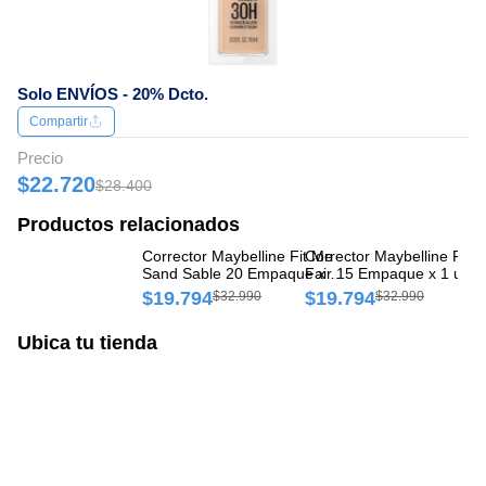
Solo ENVÍOS - 20% Dcto.
Compartir
Precio
$22.720
$28.400
Productos relacionados
Corrector Maybelline Fit Me
Corrector Maybelline Fit 
Co
Sand Sable 20 Empaque x 1
Fair 15 Empaque x 1 und
Li
und
un
$19.794
$19.794
$
$32.990
$32.990
Ubica tu tienda