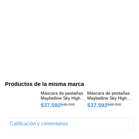
Productos de la misma marca
Máscara de pestañas
Máscara de pestañas
Co
Maybelline Sky High
Maybelline Sky High
Sa
Waterproof Frasco x 1 und
Washable Frasco x 1 und
un
$37.592
$37.592
$
$46.990
$46.990
Calificación y comentarios