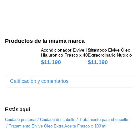
Productos de la misma marca
Acondicionador Elvive Hidra
Shampoo Elvive Óleo
Cr
Hialuronico Frasco x 400 ml
Extraordinario Nutrición
Ol
Universal Frasco x 400 ml
Fr
$11.190
$11.190
$
Calificación y comentarios
Estás aquí
/
/
Cuidado personal
Cuidado del cabello
Tratamiento para el cabello
/
Tratamiento Elvive Óleo Extra Aceite Frasco x 100 ml