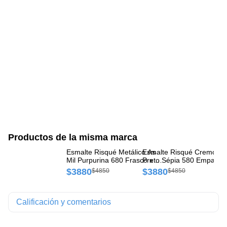
Productos de la misma marca
Esmalte Risqué Metálico As
Esmalte Risqué Cremoso
Es
Mil Purpurina 680 Frasco x 1
Preto Sépia 580 Empaque
Ru
und
1 und
$3880
$3880
$
$4850
$4850
Calificación y comentarios