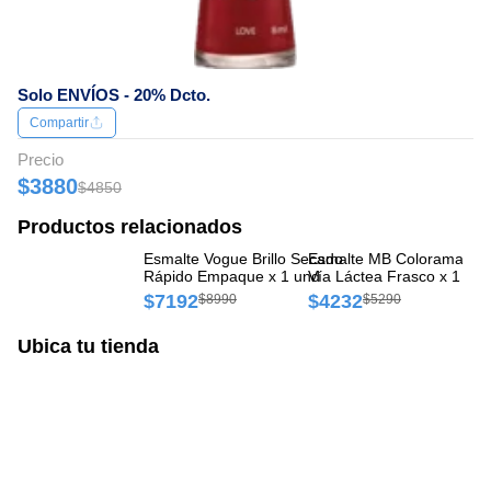
Solo ENVÍOS - 20% Dcto.
Compartir
Precio
$3880
$4850
Productos relacionados
Esmalte Vogue Brillo Secado
Esmalte MB Colorama Cr
Es
Rápido Empaque x 1 und
Vía Láctea Frasco x 1 und
Uñ
$7192
$4232
$
$8990
$5290
Ubica tu tienda