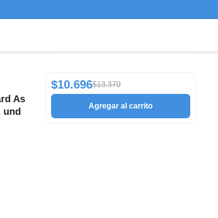
$10.696
$13.370
ard As
Agregar al carrito
1 und