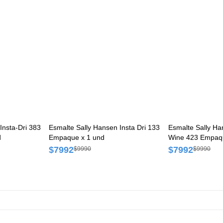
Insta-Dri 383
Esmalte Sally Hansen Insta Dri 133
Esmalte Sally Ha
d
Empaque x 1 und
Wine 423 Empaqu
$7992
$7992
$9990
$9990