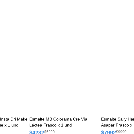
Insta Dri Make
Esmalte MB Colorama Cre Vía
Esmalte Sally Ha
e x 1 und
Láctea Frasco x 1 und
Asapar Frasco x 
$4232
$7992
$5290
$9990