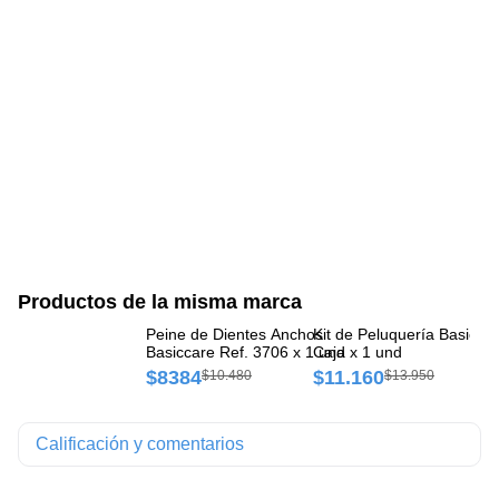
Productos de la misma marca
Peine de Dientes Anchos
Kit de Peluquería BasicCa
Vi
Basiccare Ref. 3706 x 1 und
Caja x 1 und
Ba
$8384
$11.160
$
$10.480
$13.950
Calificación y comentarios