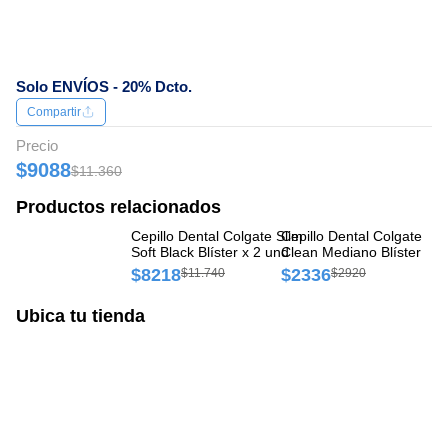
Solo ENVÍOS - 20% Dcto.
Compartir
Precio
$9088
$11.360
Productos relacionados
Cepillo Dental Colgate Slim
Cepillo Dental Colgate Ext
Ce
Soft Black Blíster x 2 und
Clean Mediano Blíster x 1
Su
und
$8218
$2336
$
$11.740
$2920
Ubica tu tienda