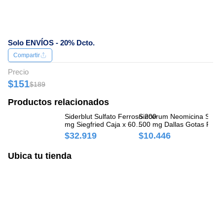
Solo ENVÍOS - 20% Dcto.
Compartir
Precio
$151
$189
Productos relacionados
Siderblut Sulfato Ferroso 200
Sincerum Neomicina Sulfa
De
mg Siegfried Caja x 60
500 mg Dallas Gotas Fra
50
Comprimidos
x 5 ml
60
$32.919
$10.446
$
Ubica tu tienda