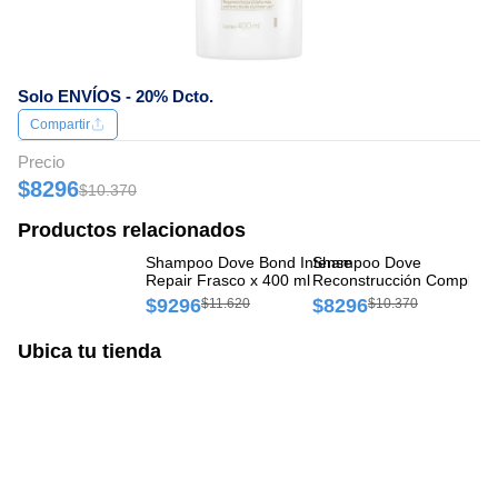
Solo ENVÍOS - 20% Dcto.
Compartir
Precio
$8296
$10.370
Productos relacionados
Shampoo Dove Bond Intense
Shampoo Dove
Sh
Repair Frasco x 400 ml
Reconstrucción Completa
Ex
Frasco x 400 ml
Un
$9296
$8296
$
$11.620
$10.370
Ubica tu tienda