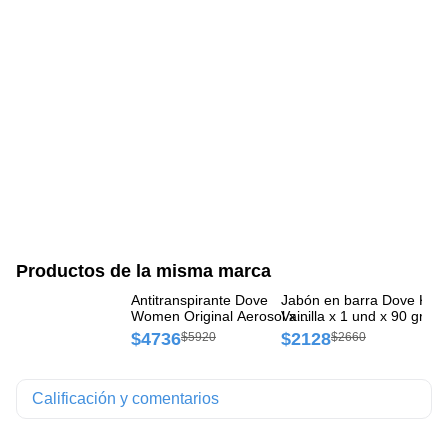
Productos de la misma marca
Antitranspirante Dove
Jabón en barra Dove Karit
An
Women Original Aerosol x
Vainilla x 1 und x 90 gr
Me
87 g
Ae
$4736
$2128
$
$5920
$2660
Calificación y comentarios