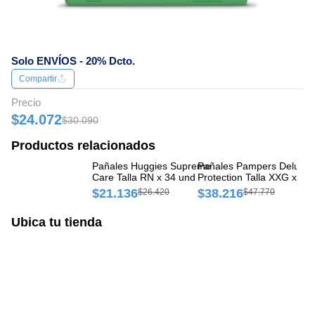
Solo ENVÍOS - 20% Dcto.
Compartir
Precio
$24.072
$30.090
Productos relacionados
Pañales Huggies Supreme
Pañales Pampers Deluxe
Pa
Care Talla RN x 34 und
Protection Talla XXG x 34
Pr
$21.136
$38.216
$
$26.420
$47.770
Ubica tu tienda