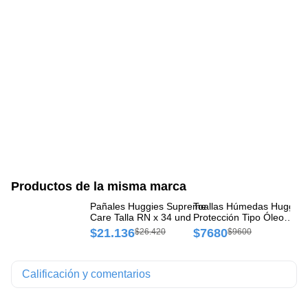
Productos de la misma marca
Pañales Huggies Supreme
Toallas Húmedas Huggies
Pa
Care Talla RN x 34 und
Protección Tipo Óleo
Ca
Calcáreo Paquete x 48 un
$21.136
$7680
$
$26.420
$9600
Calificación y comentarios