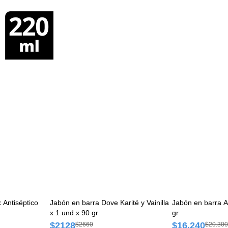
 Antiséptico
Jabón en barra Dove Karité y Vainilla
Jabón en barra A
x 1 und x 90 gr
gr
$2128
$16.240
$2660
$20.300