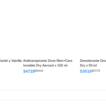
rité y Vainilla
Antitranspirante Dove Men+Care
Desodorante Dove
Invisible Dry Aerosol x 150 ml
Dry x 50 ml
$4728
$3016
$5910
$3770