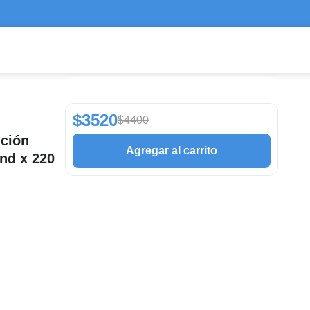
$3520
$4400
ición
Agregar al carrito
nd x 220