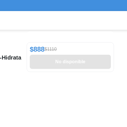
$888
$1110
-Hidrata
No disponible