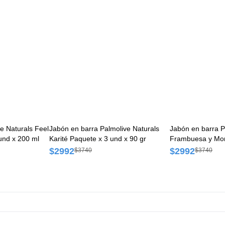
ve Naturals Feel
Jabón en barra Palmolive Naturals
Jabón en barra P
und x 200 ml
Karité Paquete x 3 und x 90 gr
Frambuesa y Mor
90 gr
$2992
$2992
$3740
$3740