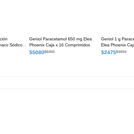
ción
Geniol Paracetamol 650 mg Elea
Geniol 1 g Parac
enaco Sódico
Phoenix Caja x 16 Comprimidos
Elea Phoenix Ca
oenix Caja x
$5080
$2475
$6350
$3093