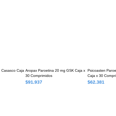
medicamento.
g Casasco Caja
Aropax Paroetina 20 mg GSK Caja x
Psicoasten Paroe
30 Comprimidos
Caja x 30 Compr
$91.937
$62.381