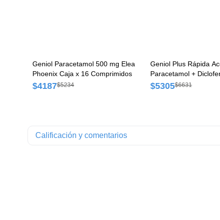
Geniol Paracetamol 500 mg Elea
Geniol Plus Rápida Ac
Phoenix Caja x 16 Comprimidos
Paracetamol + Diclof
300 mg/25 mg Elea Ph
$4187
$5305
$5234
$6631
12 Cápsulas
Calificación y comentarios