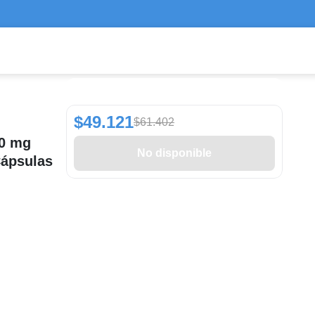
$49.121
$61.402
50 mg
No disponible
Cápsulas