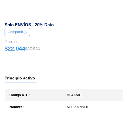
Solo ENVÍOS - 20% Dcto.
Compartir
Precio
$22.044
$27.556
Principio activo
Codigo ATC:
M04AA01
Nombre:
ALOPURINOL