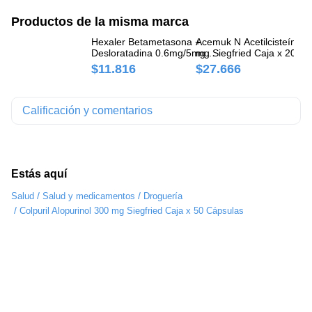
Productos de la misma marca
Hexaler Betametasona +
Acemuk N Acetilcisteína 6
Is
Desloratadina 0.6mg/5mg
mg Siegfried Caja x 20
Si
Siegfried Caja x 10
Comprimidos
Co
$11.816
$27.666
$
Comprimidos
Calificación y comentarios
Estás aquí
/
/
Salud
Salud y medicamentos
Droguería
/
Colpuril Alopurinol 300 mg Siegfried Caja x 50 Cápsulas