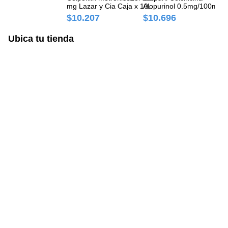
mg Lazar y Cia Caja x 10
Alopurinol 0.5mg/100mg
mg
Comprimidos
Siegfried Caja x 20
Co
$10.207
$10.696
$
Comprimidos
Ubica tu tienda