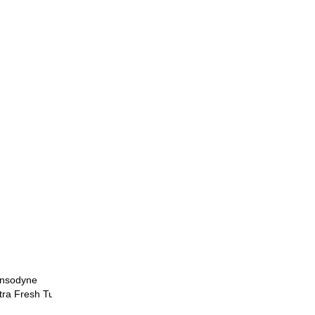
ensodyne
Crema Dental Elmex Sensitive Tubo x
Crema Denta
tra Fresh Tubo x 90
110 g
Professiona
$10.480
$10.480
$13.100
$1