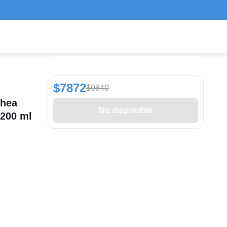
$7872
$9840
chea
No disponible
 200 ml