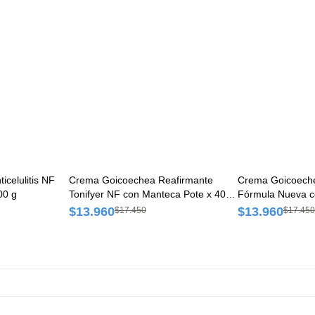
celulitis NF
Crema Goicoechea Reafirmante
Crema Goicoechea
00 g
Tonifyer NF con Manteca Pote x 400
Fórmula Nueva c
g
400 g
$13.960
$13.960
$17.450
$17.450