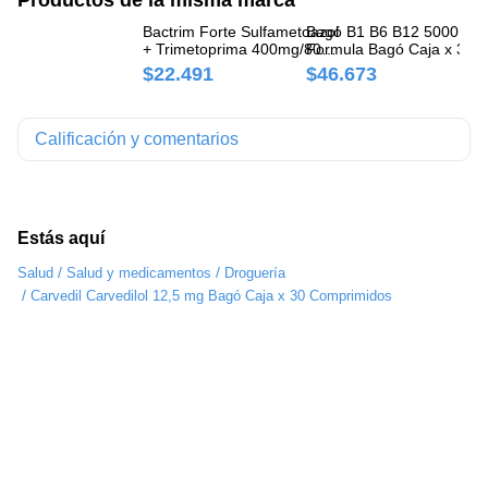
Bactrim Forte Sulfametoazol
Bagó B1 B6 B12 5000 B V
Di
+ Trimetoprima 400mg/80mg
Formula Bagó Caja x 30
mg
Bagó Caja x 12 Comprimidos
Comprimidos
Co
$22.491
$46.673
$
Calificación y comentarios
Estás aquí
/
/
Salud
Salud y medicamentos
Droguería
/
Carvedil Carvedilol 12,5 mg Bagó Caja x 30 Comprimidos