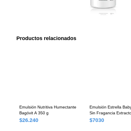
Productos relacionados
Emulsión Nutritiva Humectante
Emulsión Estrella Bab
Bagóvit A 350 g
Sin Fragancia Extract
ml
$26.240
$7030