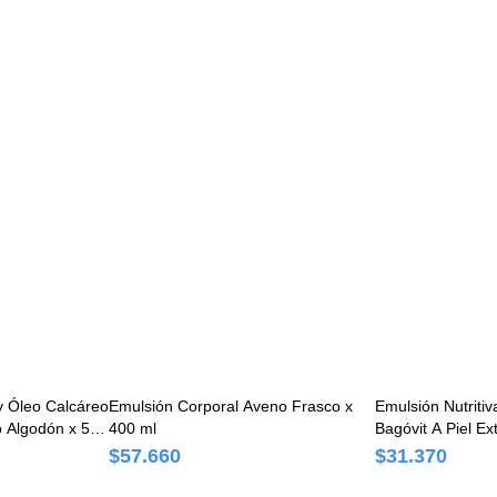
y Óleo Calcáreo
Emulsión Corporal Aveno Frasco x
Emulsión Nutriti
o Algodón x 500
400 ml
Bagóvit A Piel E
350 g
$57.660
$31.370