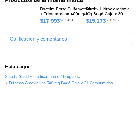
Bactrim Forte Sulfametoazol
Diurex Hidroclorotiazida 1
Ro
+ Trimetoprima 400mg/80mg
mg Bagó Caja x 30
mg
Bagó Caja x 12 Comprimidos
Comprimidos
Co
$17.993
$15.173
$
$22.491
$18.967
Calificación y comentarios
Estás aquí
/
/
Salud
Salud y medicamentos
Droguería
/
Trifamox Amoxicilina 500 mg Bagó Caja x 21 Comprimidos