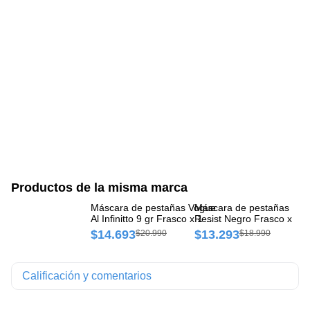
Productos de la misma marca
Máscara de pestañas Vogue
Máscara de pestañas Vog
Má
Al Infinitto 9 gr Frasco x 1
Resist Negro Frasco x 1 
Ef
und
un
$14.693
$13.293
$
$20.990
$18.990
Calificación y comentarios