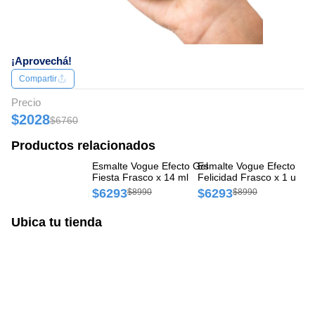
¡Aprovechá!
Compartir
Precio
$2028
$6760
Productos relacionados
Esmalte Vogue Efecto Gel
Esmalte Vogue Efecto Gel
Es
Fiesta Frasco x 14 ml
Felicidad Frasco x 1 und
Fr
$6293
$6293
$
$8990
$8990
Ubica tu tienda