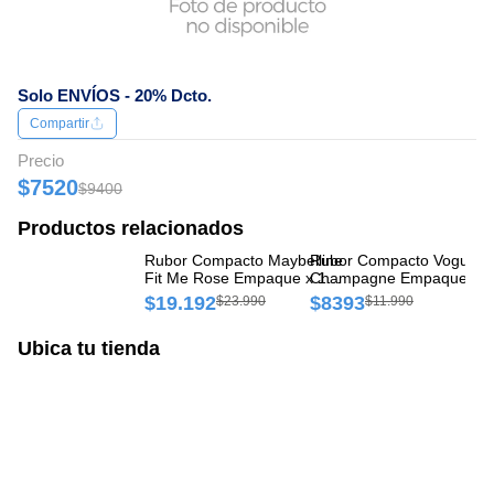
Solo ENVÍOS - 20% Dcto.
Compartir
Precio
$7520
$9400
Productos relacionados
Rubor Compacto Maybelline
Rubor Compacto Vogue
Ru
Fit Me Rose Empaque x 1
Champagne Empaque x 1
Fi
und
und
un
$19.192
$8393
$
$23.990
$11.990
Ubica tu tienda