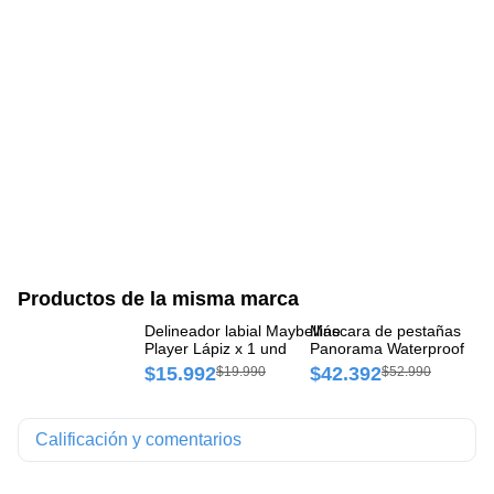
Productos de la misma marca
Delineador labial Maybelline
Máscara de pestañas Vol
De
Player Lápiz x 1 und
Panorama Waterproof Fra
Lá
x 1 und
$15.992
$42.392
$
$19.990
$52.990
Calificación y comentarios