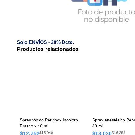
Solo ENVÍOS - 20% Dcto.
Productos relacionados
Spray tópico Pervinox Incoloro
Spray anestésico Perv
Frasco x 40 ml
40 ml
$12.752
$13.030
$15.940
$16.288