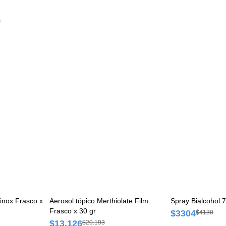
inox Frasco x
Aerosol tópico Merthiolate Film
Spray Bialcohol 
Frasco x 30 gr
$3304
$4130
$13.126
$20.193