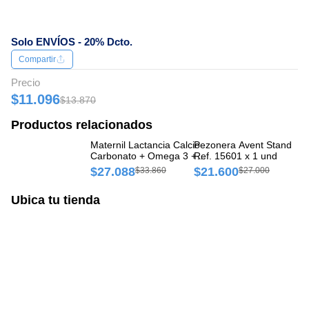
Solo ENVÍOS - 20% Dcto.
Compartir
Precio
$11.096
$13.870
Productos relacionados
Maternil Lactancia Calcio
Pezonera Avent Standard
Pe
Carbonato + Omega 3 +
Ref. 15601 x 1 und
Sm
Vitamina C
$27.088
$21.600
$
$33.860
$27.000
150mg/135mg/135mg
Eurolab Caja x 32 Cápsulas
Ubica tu tienda