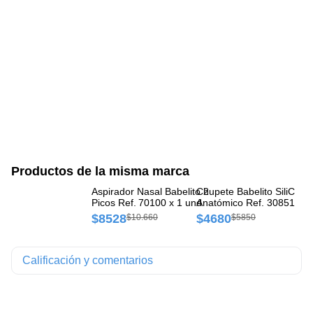
Productos de la misma marca
Aspirador Nasal Babelito 2
Chupete Babelito SiliCona
Ti
Picos Ref. 70100 x 1 und
Anatómico Ref. 30851 x 1
Re
und
$8528
$4680
$
$10.660
$5850
Calificación y comentarios