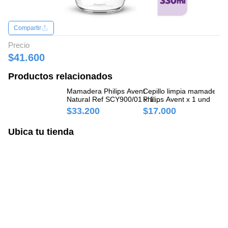
Compartir
Precio
$41.600
Productos relacionados
Mamadera Philips Avent
Cepillo limpia mamadera
Ma
Natural Ref SCY900/01 x 125
Philips Avent x 1 und
x 
ml
$33.200
$17.000
$
Ubica tu tienda