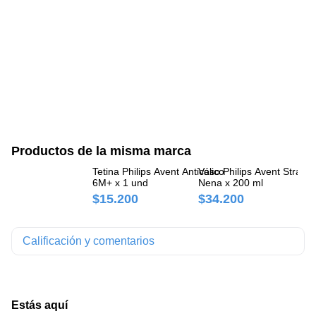
Productos de la misma marca
Tetina Philips Avent Anticólico
Vaso Philips Avent Straw 
Ta
6M+ x 1 und
Nena x 200 ml
Av
$15.200
$34.200
$
Calificación y comentarios
Estás aquí