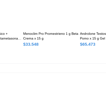
ico +
Menoclim Pro Promestrieno 1 g Beta
Androlone Testo
etametasona
Crema x 15 g
Pomo x 15 g Gel 
 Caja x 15
$33.548
$65.473