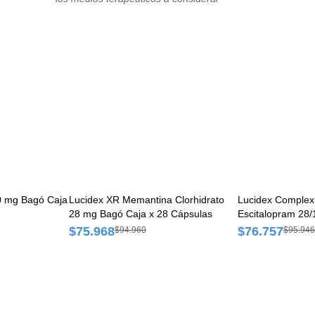
médico esté seguro de que el paciente está fuera de pelig
Son posibles las reacciones hipoglucémicas graves, con 
convulsiones u otras alteraciones neurológicas, y deben s
como una urgencia médica que requiere
la hospitalización inmediata.
0 mg Bagó Caja
Lucidex XR Memantina Clorhidrato
Lucidex Complex
28 mg Bagó Caja x 28 Cápsulas
Escitalopram 28
30 Cápsulas de l
$75.968
$76.757
$94.960
$95.946