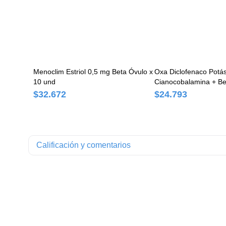
Menoclim Estriol 0,5 mg Beta Óvulo x
Oxa Diclofenaco Potás
10 und
Cianocobalamina + B
50mg/5mg/0.3mg Beta
$32.672
$24.793
Comprimidos
Calificación y comentarios