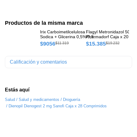
Productos de la misma marca
Irix Carboimetilcelulosa
Flagyl Metronidazol 500 
La
Sodica + Glicerina 0,5%/0,9%
Pharmadorf Caja x 20
Hi
Pharmadorf Solución
Comprimidos
0,
$9056
$15.385
$
$11.319
$19.232
Oftálmica Frasco x 15 ml
Of
Calificación y comentarios
Estás aquí
/
/
Salud
Salud y medicamentos
Droguería
/
Dienopil Dienogest 2 mg Sanofi Caja x 28 Comprimidos