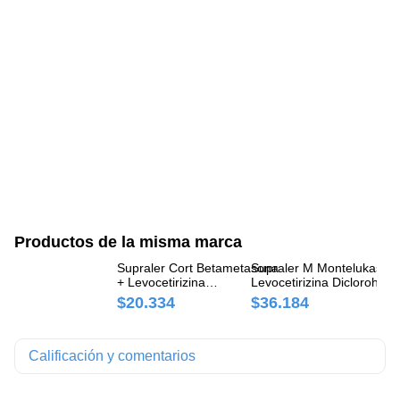
Productos de la misma marca
Supraler Cort Betametasona
Supraler M Montelukast +
Su
+ Levocetirizina
Levocetirizina Diclorohidra
Di
Diclorohidrato 0.6mg/5mg
10mg/5mg Panalab Caja x
Ca
$20.334
$36.184
$
Panalab Caja x 10
Comprimidos
Comprimidos
Calificación y comentarios