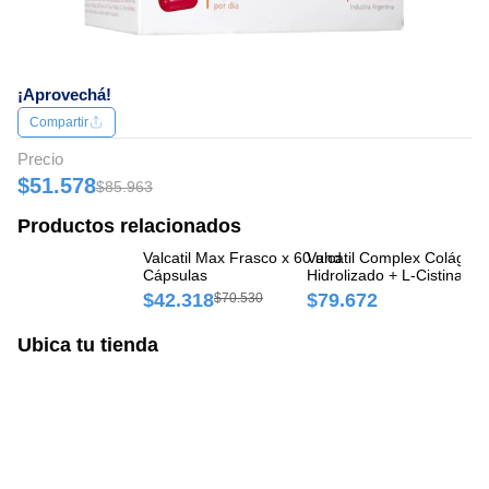
¡Aprovechá!
Compartir
Precio
$51.578
$85.963
Productos relacionados
Valcatil Max Frasco x 60 und
Valcatil Complex Colágen
Mu
Cápsulas
Hidrolizado + L-Cistina
Cá
8,105mg/200mg Panalab
$42.318
$79.672
$
$70.530
Caja x 260 gr Comprimido
Ubica tu tienda