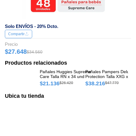
Solo ENVÍOS - 20% Dcto.
Compartir
Precio
$27.648
$34.560
Productos relacionados
Pañales Huggies Supreme
Pañales Pampers Deluxe
Pa
Care Talla RN x 34 und
Protection Talla XXG x 34
Pr
$21.136
$38.216
$
$26.420
$47.770
Ubica tu tienda