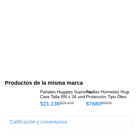
Productos de la misma marca
Pañales Huggies Supreme
Toallas Húmedas Huggies
Pa
Care Talla RN x 34 und
Protección Tipo Óleo
Ca
Calcáreo Paquete x 48 un
$21.136
$7680
$
$26.420
$9600
Calificación y comentarios