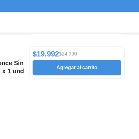
$19.992
$24.990
ence Sin
Agregar al carrito
 x 1 und