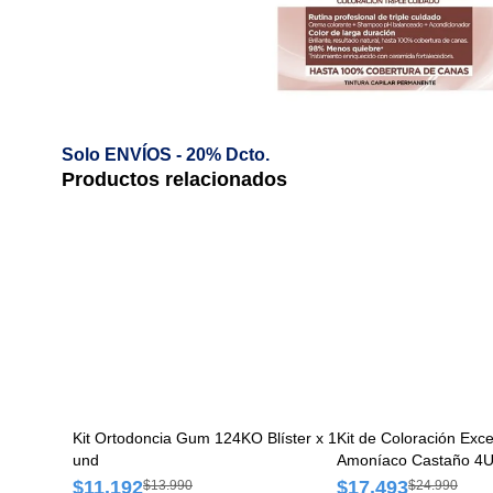
Solo ENVÍOS - 20% Dcto.
Productos relacionados
Kit Ortodoncia Gum 124KO Blíster x 1
Kit de Coloración Excellence Sin
und
Amoníaco Castaño 4U 
$11.192
$17.493
$13.990
$24.990