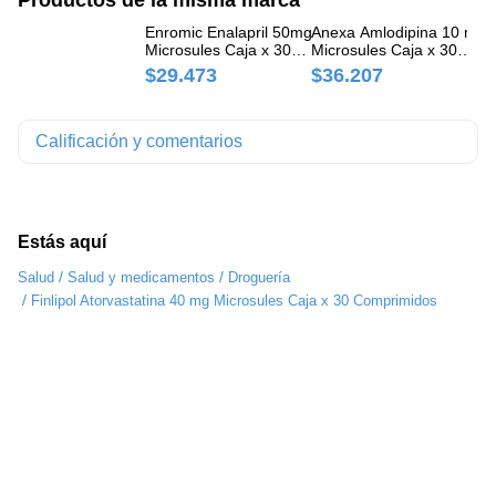
Enromic Enalapril 50mg
Anexa Amlodipina 10 mg
Di
Microsules Caja x 30
Microsules Caja x 30
Fi
Comprimidos
Comprimidos
Co
$29.473
$36.207
$
Calificación y comentarios
Estás aquí
/
/
Salud
Salud y medicamentos
Droguería
/
Finlipol Atorvastatina 40 mg Microsules Caja x 30 Comprimidos