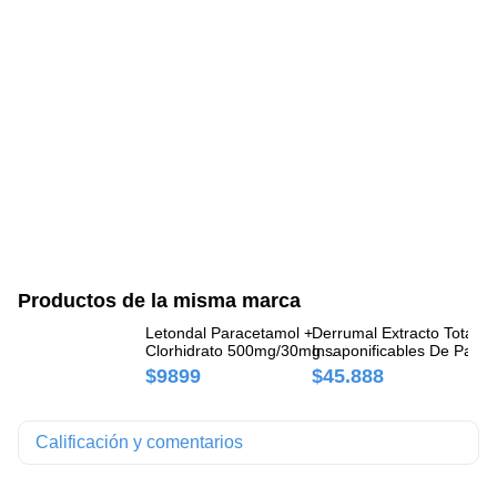
Productos de la misma marca
Letondal Paracetamol +
Derrumal Extracto Total D
Re
Clorhidrato 500mg/30mg
Insaponificables De Palta-
Fi
Finadiet Caja x 10
Soja 300 mg Finadiet Caja
Co
$9899
$45.888
$
Comprimidos
30 Cápsulas
Calificación y comentarios