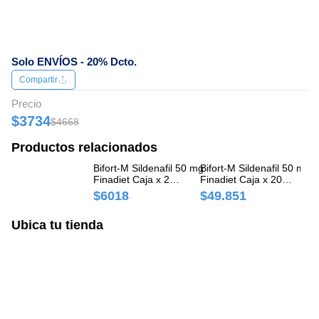
Solo ENVÍOS - 20% Dcto.
Compartir
Precio
$3734
$4668
Productos relacionados
Bifort-M Sildenafil 50 mg
Bifort-M Sildenafil 50 mg
Bi
Finadiet Caja x 2
Finadiet Caja x 20
Kl
Comprimidos
Comprimidos
Co
$6018
$49.851
$
Sa
Ubica tu tienda