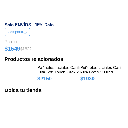
Solo ENVÍOS - 15% Dcto.
Compartir
Precio
$1549
$1822
Productos relacionados
Pañuelos faciales Carilina
Pañuelos faciales Carilina
Pa
Elite Soft Touch Pack x 6 und
Elite Box x 90 und
El
x 10 pañuelos
un
$2150
$1930
$
Ubica tu tienda