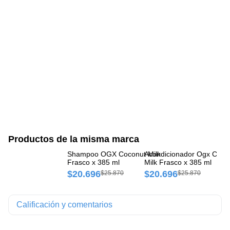
Productos de la misma marca
Shampoo OGX Coconut Milk
Acondicionador Ogx CoCo
Ac
Frasco x 385 ml
Milk Frasco x 385 ml
Oi
$20.696
$20.696
$
$25.870
$25.870
Calificación y comentarios