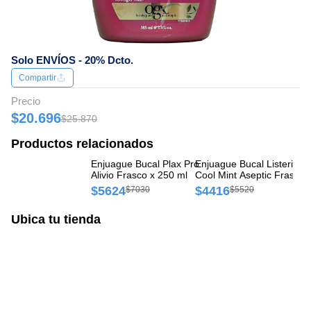
Solo ENVÍOS - 20% Dcto.
Compartir
Precio
$20.696
$25.870
Productos relacionados
Enjuague Bucal Plax Pro
Enjuague Bucal Listerine
En
Alivio Frasco x 250 ml
Cool Mint Aseptic Frasco 
Pe
250 ml
Fr
$5624
$4416
$
$7030
$5520
Ubica tu tienda