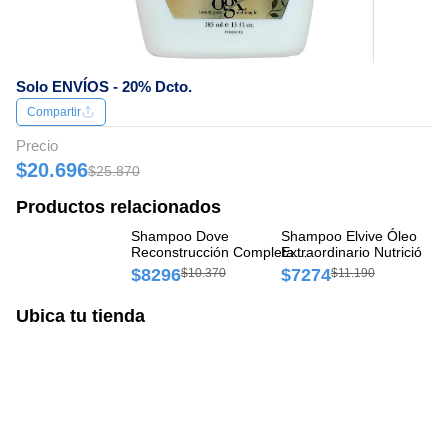
Solo ENVÍOS - 20% Dcto.
Compartir
Precio
$20.696
$25.870
Productos relacionados
Shampoo Dove
Shampoo Elvive Óleo
Sh
Reconstrucción Completa
Extraordinario Nutrición
Hi
Frasco x 400 ml
Universal Frasco x 400 ml
$8296
$7274
$
$10.370
$11.190
Ubica tu tienda