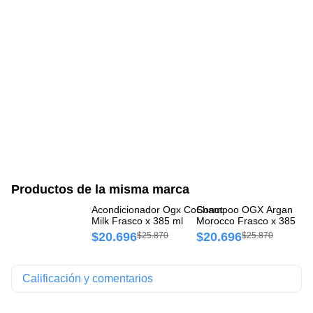
Productos de la misma marca
Acondicionador Ogx CoConut
Shampoo OGX Argan Oil 
Ac
Milk Frasco x 385 ml
Morocco Frasco x 385 ml
Oi
$20.696
$20.696
$
$25.870
$25.870
Calificación y comentarios