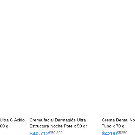
Ultra C Ácido
Crema facial Dermaglós Ultra
Crema Dental No
300 g
Estructura Noche Pote x 50 gr
Tubo x 70 g
$40.712
$4200
$50.890
$5250