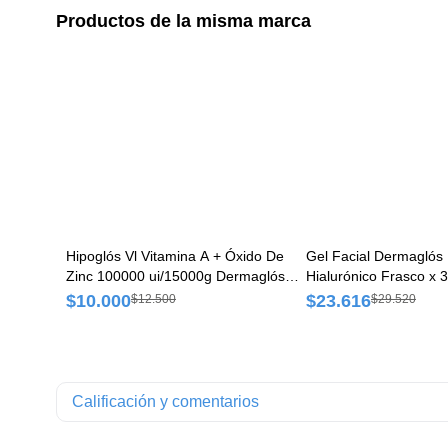
Productos de la misma marca
Hipoglós Vl Vitamina A + Óxido De
Gel Facial Dermaglós 
Zinc 100000 ui/15000g Dermaglós
Hialurónico Frasco x 
Pomada x 30 g
$10.000
$23.616
$12.500
$29.520
Calificación y comentarios