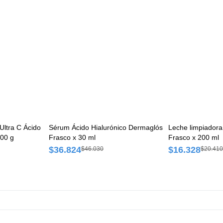
Ultra C Ácido
Sérum Ácido Hialurónico Dermaglós
Leche limpiadora
300 g
Frasco x 30 ml
Frasco x 200 ml
$36.824
$16.328
$46.030
$20.410