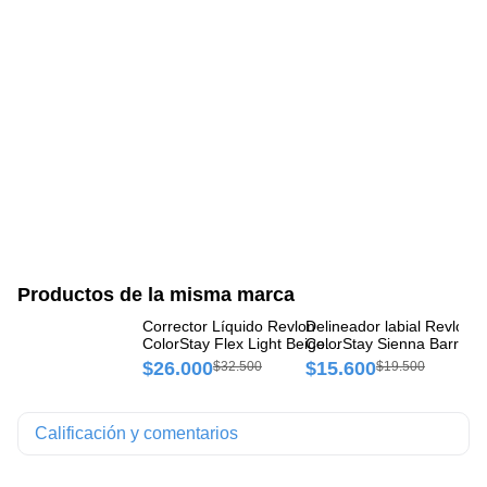
Productos de la misma marca
Corrector Líquido Revlon
Delineador labial Revlon
Bá
ColorStay Flex Light Beige
ColorStay Sienna Barra x 
Sw
Frasco x 1 und
und
$26.000
$15.600
$
$32.500
$19.500
Calificación y comentarios