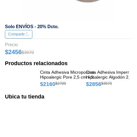
Solo ENVÍOS - 20% Dcto.
Compartir
Precio
$2456
$3070
Productos relacionados
Cinta Adhesiva Microporosa
Cinta Adhesiva Impermea
Ci
Hipoalergic Pore 2,5 cm x 9
Hipoalergic Algodón 2,5 c
Hi
m caja x 1 rollo
4 m caja x 1 rollo
m 
$2160
$2856
$
$2700
$3570
Ubica tu tienda