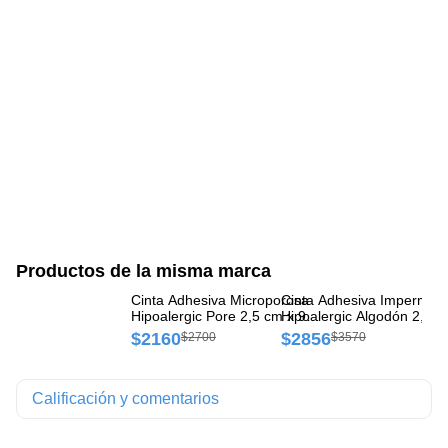
Productos de la misma marca
Cinta Adhesiva Microporosa
Cinta Adhesiva Impermea
Ci
Hipoalergic Pore 2,5 cm x 9
Hipoalergic Algodón 2,5 c
Hi
m caja x 1 rollo
4 m caja x 1 rollo
m 
$2160
$2856
$
$2700
$3570
Calificación y comentarios