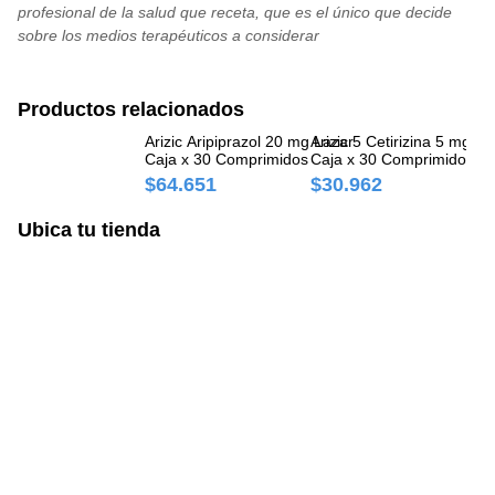
maquinaria peligrosa, especialmente mientras no se haya establecido la
mantenimiento debe ser de 300 mg. Concomitantemente con inhibidores
profesional de la salud que receta, que es el único que decide
Después de la evaluación de los datos de farmacovigilancia se ha
sensibilidad particular de cada paciente al medicamento.
potentes de la CYP3A4, debe reducirse la dosis a 200 mg.
sobre los medios terapéuticos a considerar
observado: riesgo de caídas, dado que puede causar somnolencia,
hipotensión postural, inestabilidad motora y sensorial.
Productos relacionados
Arizic Aripiprazol 20 mg Lazar
Arizic 5 Cetirizina 5 mg La
Ar
Caja x 30 Comprimidos
Caja x 30 Comprimidos
La
Recubiertos
Re
$64.651
$30.962
$
Ubica tu tienda