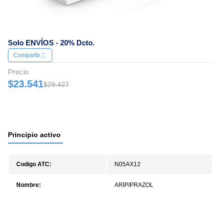
Solo ENVÍOS - 20% Dcto.
Compartir
Precio
$23.541
$29.427
Principio activo
Codigo ATC:
N05AX12
Nombre:
ARIPIPRAZOL