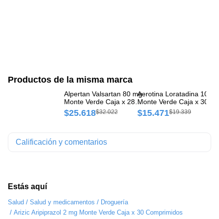
Productos de la misma marca
Alpertan Valsartan 80 mg
Aerotina Loratadina 10 m
Na
Monte Verde Caja x 28
Monte Verde Caja x 30
Ve
Comprimidos
Comprimidos
$25.618
$15.471
$
$32.022
$19.339
Calificación y comentarios
Estás aquí
/
/
Salud
Salud y medicamentos
Droguería
/
Arizic Aripiprazol 2 mg Monte Verde Caja x 30 Comprimidos