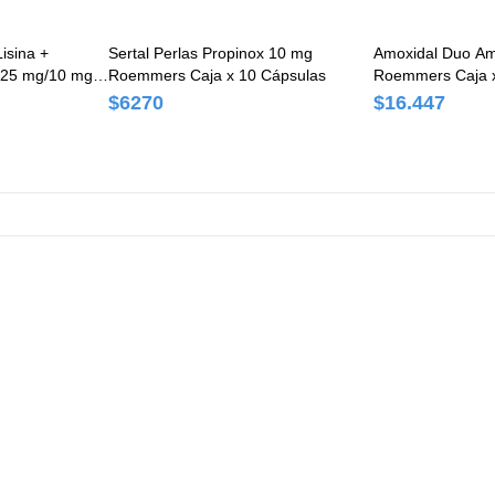
Lisina +
Sertal Perlas Propinox 10 mg
Amoxidal Duo Am
 125 mg/10 mg
Roemmers Caja x 10 Cápsulas
Roemmers Caja 
Comprimidos
$6270
$16.447