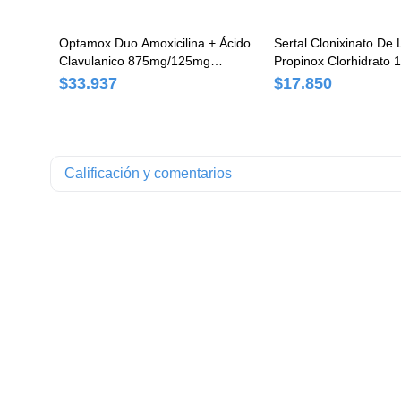
Optamox Duo Amoxicilina + Ácido
Sertal Clonixinato De 
Clavulanico 875mg/125mg
Propinox Clorhidrato
Roemmers Caja x 14 Comprimidos
Roemmers Caja x 20 
$33.937
$17.850
Calificación y comentarios