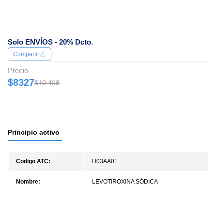
Solo ENVÍOS - 20% Dcto.
Compartir
Precio
$8327
$10.408
Principio activo
Codigo ATC:
H03AA01
Nombre:
LEVOTIROXINA SÓDICA