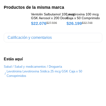
Productos de la misma marca
Ventolin Salbutamol 100 mcg
Levotiroxina 100 mcg GS
Le
GSK Aerosol x 200 Dosis
Caja x 50 Comprimidos
Ca
$22.076
$26.199
$
$27.596
$32.748
Calificación y comentarios
Estás aquí
/
/
Salud
Salud y medicamentos
Droguería
Levotiroina Levotiroxina Sódica 25 mcg GSK Caja x 50
/
Comoprimidos