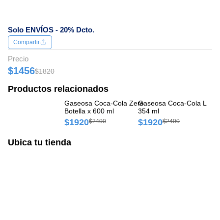
Solo ENVÍOS - 20% Dcto.
Compartir
Precio
$1456
$1820
Productos relacionados
Gaseosa Coca-Cola Zero
Gaseosa Coca-Cola Lata 
Ga
Botella x 600 ml
354 ml
na
$1920
$1920
$
$2400
$2400
Ubica tu tienda