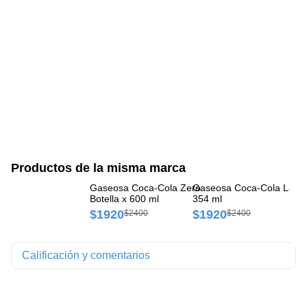
Productos de la misma marca
Gaseosa Coca-Cola Zero
Gaseosa Coca-Cola Lata 
Ga
Botella x 600 ml
354 ml
La
$1920
$1920
$
$2400
$2400
Calificación y comentarios