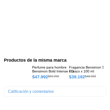
Productos de la misma marca
Perfume para hombre
Fragancia Bensimon Suns
Ea
Bensimon Bold Intense EDP
Frasco x 100 ml
Be
Frasco x 100 ml
ml
$47.992
$39.192
$
$59.990
$48.990
Calificación y comentarios