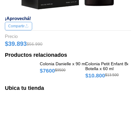
¡Aprovechá!
Compartir
Precio
$39.893
$56.990
Productos relacionados
Colonia Danielle x 90 ml
Colonia Petit Enfant Bebé
Co
Botella x 60 ml
Fr
$7600
$9500
$10.800
$
$13.500
Ubica tu tienda