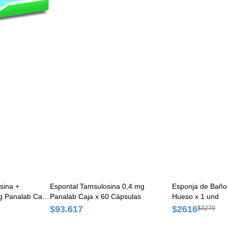
sina +
Espontal Tamsulosina 0,4 mg
Esponja de Baño 
g Panalab Caja
Panalab Caja x 60 Cápsulas
Hueso x 1 und
$93.617
$2616
$3270