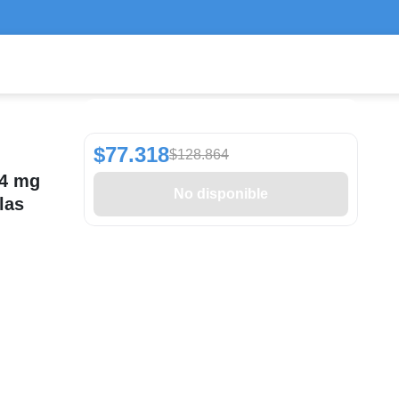
$77.318
$128.864
,4 mg
No disponible
las