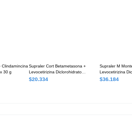
 Clindamincina
Supraler Cort Betametasona +
Supraler M Monte
x 30 g
Levocetirizina Diclorohidrato
Levocetirizina Di
0.6mg/5mg Panalab Caja x 10
10mg/5mg Panala
$20.334
$36.184
Comprimidos
Comprimidos