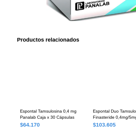
Productos relacionados
Espontal Tamsulosina 0,4 mg
Espontal Duo Tamsulo
Panalab Caja x 30 Cápsulas
Finasteride 0,4mg/5m
x 30 Comprimidos
$64.170
$103.605