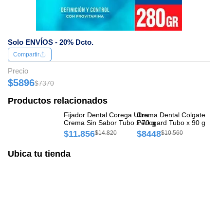
Solo ENVÍOS - 20% Dcto.
Compartir
Precio
$5896
$7370
Productos relacionados
Fijador Dental Corega Ultra
Crema Dental Colgate
Fi
Crema Sin Sabor Tubo x 70 g
Periogard Tubo x 90 g
Cr
$11.856
$8448
$
$14.820
$10.560
Ubica tu tienda