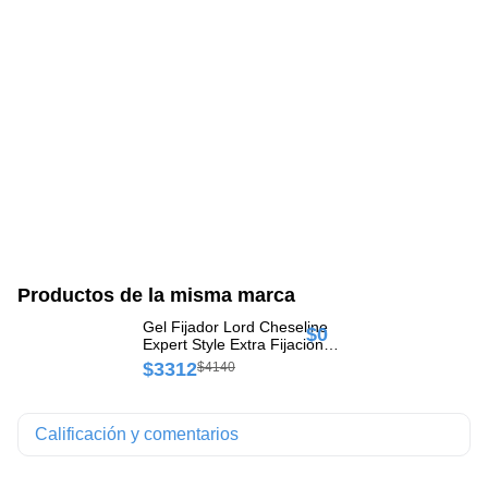
Productos de la misma marca
Gel Fijador Lord Cheseline
$0
$
Expert Style Extra Fijación
Frasco x 150 gr
$3312
$4140
Calificación y comentarios