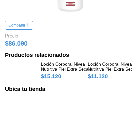
Compartir
Precio
$86.090
Productos relacionados
Loción Corporal Nivea
Loción Corporal Nivea
Lo
Nutritiva Piel Extra Seca
Nutritiva Piel Extra Seca
Mi
Rápida Absorción Frasco x
Frasco x 250 ml
ml
$15.120
$11.120
$
400 ml
Ubica tu tienda