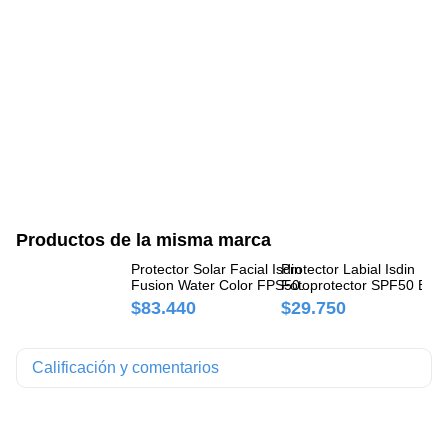
Productos de la misma marca
Protector Solar Facial Isdin
Protector Labial Isdin
Pr
Fusion Water Color FPS50+
Fotoprotector SPF50 Barr
Fu
Doble Pack x 50 ml
4 gr
FP
$83.440
$29.750
$
Calificación y comentarios