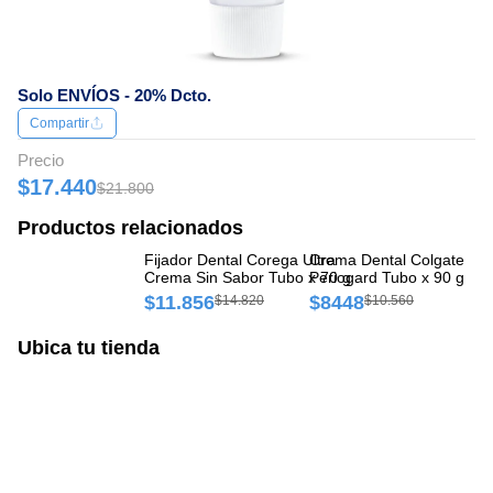
Solo ENVÍOS - 20% Dcto.
Compartir
Precio
$17.440
$21.800
Productos relacionados
Fijador Dental Corega Ultra
Crema Dental Colgate
Fi
Crema Sin Sabor Tubo x 70 g
Periogard Tubo x 90 g
Cr
$11.856
$8448
$
$14.820
$10.560
Ubica tu tienda