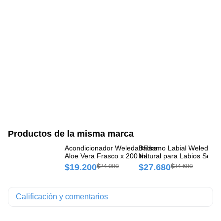
Productos de la misma marca
Acondicionador Weleda Hidra
Bálsamo Labial Weleda
Sh
Aloe Vera Frasco x 200 ml
Natural para Labios Seco
Eq
Barra x 4.8 g
Fr
$19.200
$27.680
$
$24.000
$34.600
Calificación y comentarios