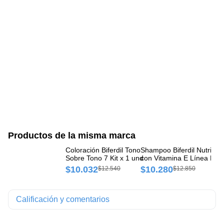
Productos de la misma marca
Coloración Biferdil Tono
Shampoo Biferdil Nutrició
Tr
Sobre Tono 7 Kit x 1 und
con Vitamina E Línea Nutr
Bi
Vite Frasco x 400 ml
Bo
$10.032
$10.280
$
$12.540
$12.850
Calificación y comentarios