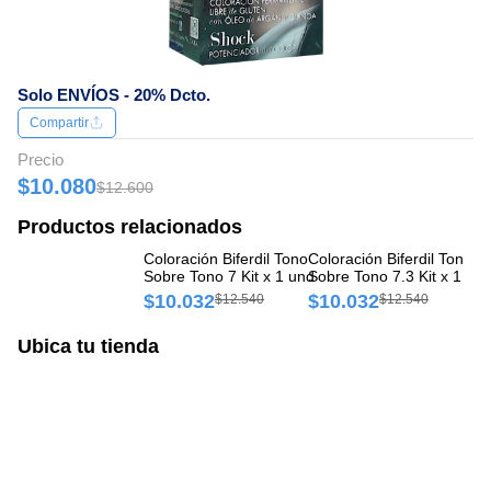
Solo ENVÍOS - 20% Dcto.
Compartir
Precio
$10.080
$12.600
Productos relacionados
Coloración Biferdil Tono
Coloración Biferdil Tono
Co
Sobre Tono 7 Kit x 1 und
Sobre Tono 7.3 Kit x 1 un
So
$10.032
$10.032
$
$12.540
$12.540
Ubica tu tienda