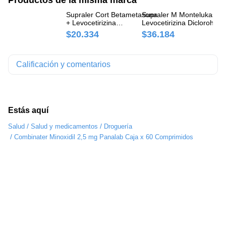
Supraler Cort Betametasona
Supraler M Montelukast +
Su
+ Levocetirizina
Levocetirizina Diclorohidra
Di
Diclorohidrato 0.6mg/5mg
10mg/5mg Panalab Caja x
Ca
$20.334
$36.184
$
Panalab Caja x 10
Comprimidos
Comprimidos
Calificación y comentarios
Estás aquí
/
/
Salud
Salud y medicamentos
Droguería
/
Combinater Minoxidil 2,5 mg Panalab Caja x 60 Comprimidos