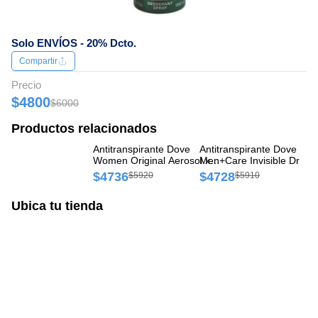
Solo ENVÍOS - 20% Dcto.
Compartir
Precio
$4800
$6000
Productos relacionados
Antitranspirante Dove
Antitranspirante Dove
An
Women Original Aerosol x
Men+Care Invisible Dry
In
87 g
Aerosol x 150 ml
$4736
$4728
$
$5920
$5910
Ubica tu tienda