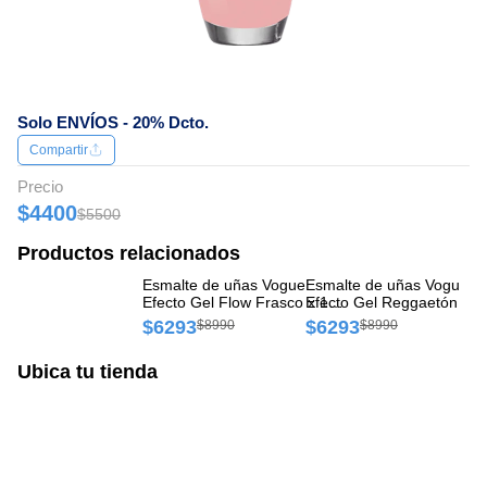
Solo ENVÍOS - 20% Dcto.
Compartir
Precio
$4400
$5500
Productos relacionados
Esmalte de uñas Vogue
Esmalte de uñas Vogue
Es
Efecto Gel Flow Frasco x 14
Efecto Gel Reggaetón Fr
Ef
ml
x 14 ml
un
$6293
$6293
$
$8990
$8990
Ubica tu tienda