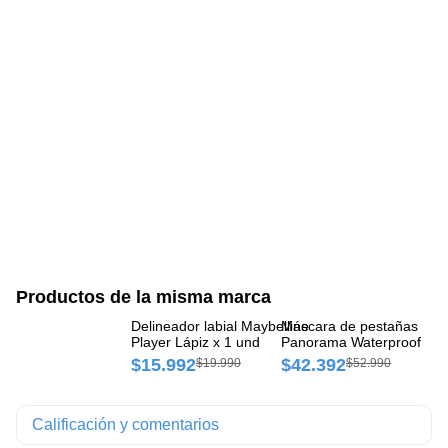
Productos de la misma marca
Delineador labial Maybelline
Máscara de pestañas Vol
De
Player Lápiz x 1 und
Panorama Waterproof Fra
Lá
x 1 und
$15.992
$42.392
$
$19.990
$52.990
Calificación y comentarios