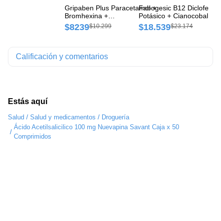
Gripaben Plus Paracetamol +
Fabogesic B12 Diclofenac
Mo
Bromhexina +
Potásico + Cianocobalami
Sa
Pseudoefredina +
+ Betameasona
Cá
$8239
$18.539
$
$10.299
$23.174
Clorfeniramina
50mg/5mg/0,3mg Savant
500mg/8mg/60mg/4mg
Blíster x 15 Comprimidos
Savant Caja x 20
Recubiertos
Comprimidos
Calificación y comentarios
Estás aquí
/
/
Salud
Salud y medicamentos
Droguería
Ácido Acetilsalicilico 100 mg Nuevapina Savant Caja x 50
/
Comprimidos