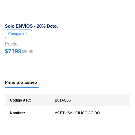
Solo ENVÍOS - 20% Dcto.
Compartir
Precio
$7199
$8999
Principio activo
Codigo ATC:
B01AC06
Nombre:
ACETILSALICÍLICO ÁCIDO