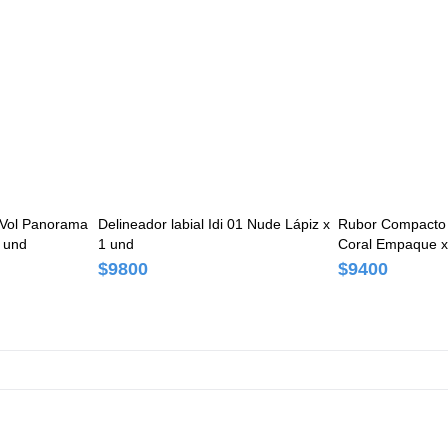
 Vol Panorama
Delineador labial Idi 01 Nude Lápiz x
Rubor Compacto 
 und
1 und
Coral Empaque x
$9800
$9400