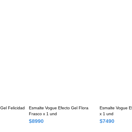
Gel Felicidad
Esmalte Vogue Efecto Gel Flora
Esmalte Vogue Ef
Frasco x 1 und
x 1 und
$8990
$7490